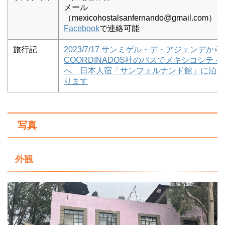
メール
（mexicohostalsanfernando@gmail.com）、
Facebook
で連絡可能
旅行記
2023/7/17 サンミゲル・デ・アジェンデから
COORDINADOS社のバスでメキシコシティ
へ 日本人宿「サンフェルナンド館」に泊ま
ります
写真
外観