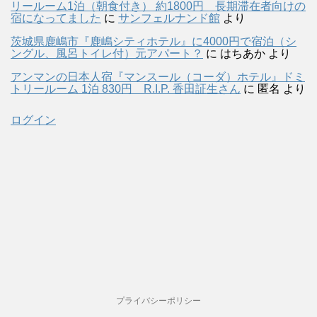
リールーム1泊（朝食付き） 約1800円 長期滞在者向けの
宿になってました
に
サンフェルナンド館
より
茨城県鹿嶋市『鹿嶋シティホテル』に4000円で宿泊（シ
ングル、風呂トイレ付）元アパート？
に
はちあか
より
アンマンの日本人宿『マンスール（コーダ）ホテル』ドミ
トリールーム 1泊 830円 R.I.P. 香田証生さん
に
匿名
より
ログイン
プライバシーポリシー