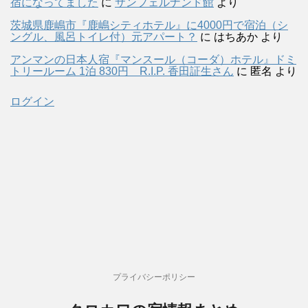
宿になってました
に
サンフェルナンド館
より
茨城県鹿嶋市『鹿嶋シティホテル』に4000円で宿泊（シ
ングル、風呂トイレ付）元アパート？
に
はちあか
より
アンマンの日本人宿『マンスール（コーダ）ホテル』ドミ
トリールーム 1泊 830円 R.I.P. 香田証生さん
に
匿名
より
ログイン
プライバシーポリシー