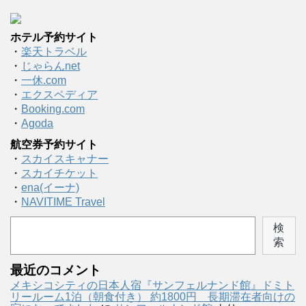
ホテル予約サイト
・
楽天トラベル
・
じゃらんnet
・
一休.com
・
エクスペディア
・
Booking.com
・
Agoda
航空券予約サイト
・
スカイスキャナー
・
スカイチケット
・
ena(イーナ)
・
NAVITIME Travel
検
索
最近のコメント
メキシコシティの日本人宿『サンフェルナンド館』ドミト
リールーム1泊（朝食付き） 約1800円 長期滞在者向けの