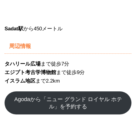
Sadat駅
から450メートル
周辺情報
タハリール広場
まで徒歩7分
エジプト考古学博物館
まで徒歩9分
イスラム地区
まで2.2km
Agodaから「ニュー グランド ロイヤル ホテ
ル」を予約する