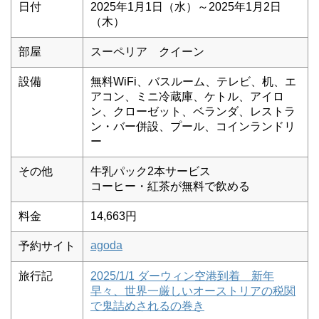
日付
2025年1月1日（水）～2025年1月2日
（木）
部屋
スーペリア クイーン
設備
無料WiFi、バスルーム、テレビ、机、エ
アコン、ミニ冷蔵庫、ケトル、アイロ
ン、クローゼット、ベランダ、レストラ
ン・バー併設、プール、コインランドリ
ー
その他
牛乳パック2本サービス
コーヒー・紅茶が無料で飲める
料金
14,663円
agoda
予約サイト
旅行記
2025/1/1 ダーウィン空港到着 新年
早々、世界一厳しいオーストリアの税関
で鬼詰めされるの巻き