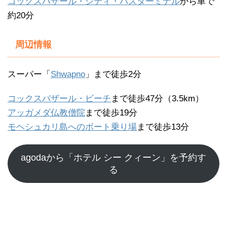
コックスバザール・シティ・バスターミナル
から車で
約20分
周辺情報
スーパー「
Shwapno
」まで徒歩2分
コックスバザール・ビーチ
まで徒歩47分（3.5km）
アッガメダ仏教僧院
まで徒歩19分
モヘシュカリ島へのボート乗り場
まで徒歩13分
agodaから「ホテル シー クィーン」を予約す
る