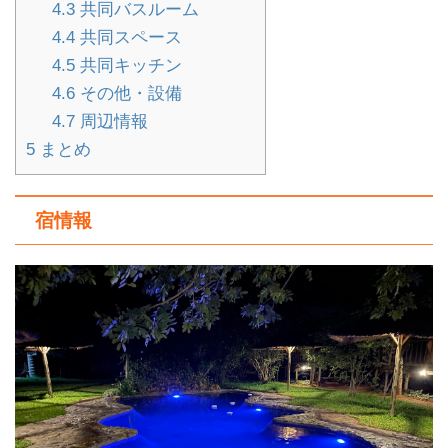
4.3
共同バスルーム
4.4
共同スペース
4.5
共同キッチン
4.6
その他・設備
4.7
周辺情報
5
まとめ
宿情報