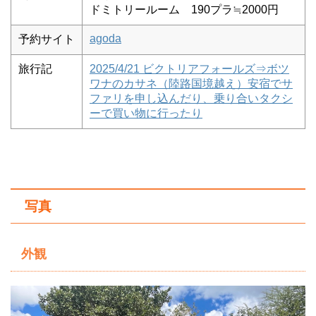
ドミトリールーム 190プラ≒2000円
agoda
予約サイト
旅行記
2025/4/21 ビクトリアフォールズ⇒ボツ
ワナのカサネ（陸路国境越え）安宿でサ
ファリを申し込んだり、乗り合いタクシ
ーで買い物に行ったり
写真
外観