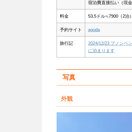
宿泊費直接払い（現
料金
53.5ドル≒7900（2泊
予約サイト
agoda
旅行記
2024/12/23 プ
に泊まります
写真
外観