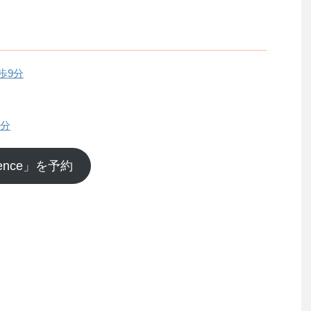
歩9分
0分
idence」を予約