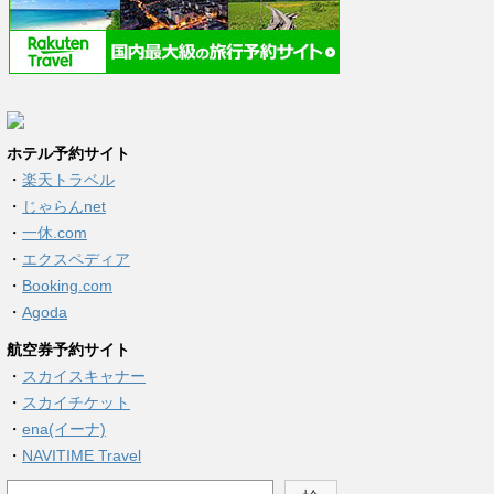
ホテル予約サイト
・
楽天トラベル
・
じゃらんnet
・
一休.com
・
エクスペディア
・
Booking.com
・
Agoda
航空券予約サイト
・
スカイスキャナー
・
スカイチケット
・
ena(イーナ)
・
NAVITIME Travel