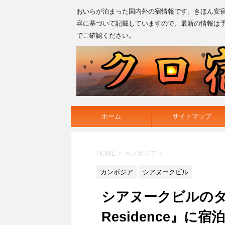
おいらが泊まった国内外の宿情報です。きほん安
容に基づいて記載していますので、最新の情報は
でご確認ください。
ホーム
サイトマップ
HOME
>
カンボジア
>
カンボジア
シアヌークビル
シアヌークビルのタワ
Residence』