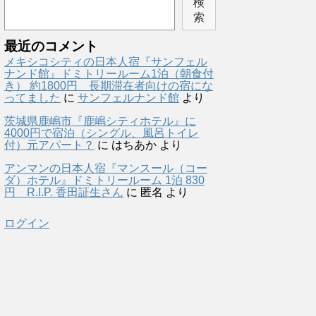
検
索
最近のコメント
メキシコシティの日本人宿『サンフェル
ナンド館』ドミトリールーム1泊（朝食付
き） 約1800円 長期滞在者向けの宿にな
ってました
に
サンフェルナンド館
より
茨城県鹿嶋市『鹿嶋シティホテル』に
4000円で宿泊（シングル、風呂トイレ
付）元アパート？
に
はちあか
より
アンマンの日本人宿『マンスール（コー
ダ）ホテル』ドミトリールーム 1泊 830
円 R.I.P. 香田証生さん
に
匿名
より
ログイン