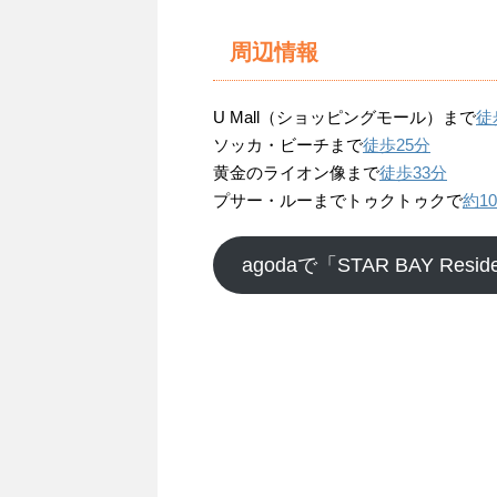
周辺情報
U Mall（ショッピングモール）まで
徒
ソッカ・ビーチまで
徒歩25分
黄金のライオン像まで
徒歩33分
プサー・ルーまでトゥクトゥクで
約1
agodaで「STAR BAY Res