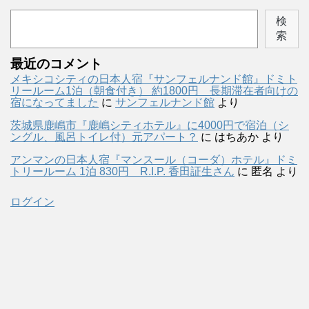
検
索
最近のコメント
メキシコシティの日本人宿『サンフェルナンド館』ドミト
リールーム1泊（朝食付き） 約1800円 長期滞在者向けの
宿になってました
に
サンフェルナンド館
より
茨城県鹿嶋市『鹿嶋シティホテル』に4000円で宿泊（シ
ングル、風呂トイレ付）元アパート？
に
はちあか
より
アンマンの日本人宿『マンスール（コーダ）ホテル』ドミ
トリールーム 1泊 830円 R.I.P. 香田証生さん
に
匿名
より
ログイン