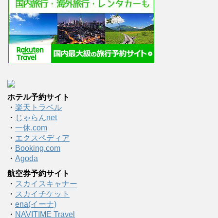
ホテル予約サイト
・
楽天トラベル
・
じゃらんnet
・
一休.com
・
エクスペディア
・
Booking.com
・
Agoda
航空券予約サイト
・
スカイスキャナー
・
スカイチケット
・
ena(イーナ)
・
NAVITIME Travel