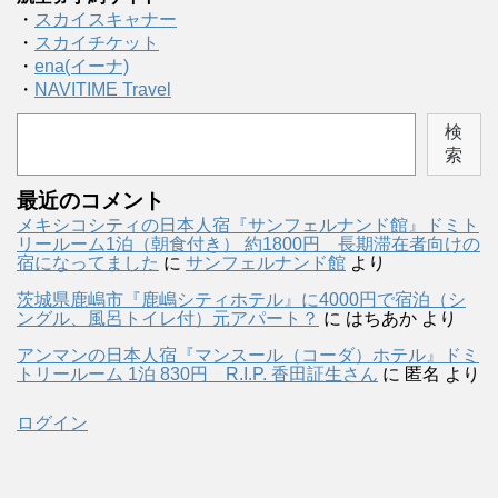
・
スカイスキャナー
・
スカイチケット
・
ena(イーナ)
・
NAVITIME Travel
検
索
最近のコメント
メキシコシティの日本人宿『サンフェルナンド館』ドミト
リールーム1泊（朝食付き） 約1800円 長期滞在者向けの
宿になってました
に
サンフェルナンド館
より
茨城県鹿嶋市『鹿嶋シティホテル』に4000円で宿泊（シ
ングル、風呂トイレ付）元アパート？
に
はちあか
より
アンマンの日本人宿『マンスール（コーダ）ホテル』ドミ
トリールーム 1泊 830円 R.I.P. 香田証生さん
に
匿名
より
ログイン