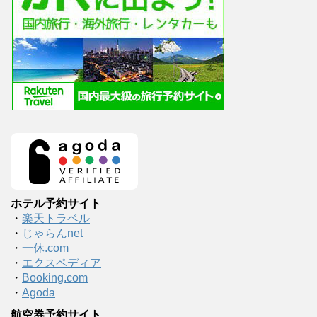
ホテル予約サイト
・
楽天トラベル
・
じゃらんnet
・
一休.com
・
エクスペディア
・
Booking.com
・
Agoda
航空券予約サイト