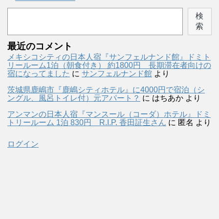
検
索
最近のコメント
メキシコシティの日本人宿『サンフェルナンド館』ドミト
リールーム1泊（朝食付き） 約1800円 長期滞在者向けの
宿になってました
に
サンフェルナンド館
より
茨城県鹿嶋市『鹿嶋シティホテル』に4000円で宿泊（シ
ングル、風呂トイレ付）元アパート？
に
はちあか
より
アンマンの日本人宿『マンスール（コーダ）ホテル』ドミ
トリールーム 1泊 830円 R.I.P. 香田証生さん
に
匿名
より
ログイン