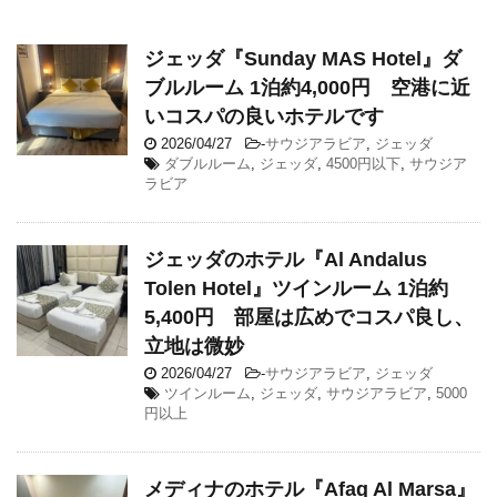
ジェッダ『Sunday MAS Hotel』ダ
ブルルーム 1泊約4,000円 空港に近
いコスパの良いホテルです
2026/04/27
-
サウジアラビア
,
ジェッダ
ダブルルーム
,
ジェッダ
,
4500円以下
,
サウジア
ラビア
ジェッダのホテル『Al Andalus
Tolen Hotel』ツインルーム 1泊約
5,400円 部屋は広めでコスパ良し、
立地は微妙
2026/04/27
-
サウジアラビア
,
ジェッダ
ツインルーム
,
ジェッダ
,
サウジアラビア
,
5000
円以上
メディナのホテル『Afaq Al Marsa』