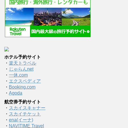
ホテル予約サイト
・
楽天トラベル
・
じゃらんnet
・
一休.com
・
エクスペディア
・
Booking.com
・
Agoda
航空券予約サイト
・
スカイスキャナー
・
スカイチケット
・
ena(イーナ)
・
NAVITIME Travel