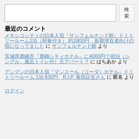
検
索
最近のコメント
メキシコシティの日本人宿『サンフェルナンド館』ドミト
リールーム1泊（朝食付き） 約1800円 長期滞在者向けの
宿になってました
に
サンフェルナンド館
より
茨城県鹿嶋市『鹿嶋シティホテル』に4000円で宿泊（シ
ングル、風呂トイレ付）元アパート？
に
はちあか
より
アンマンの日本人宿『マンスール（コーダ）ホテル』ドミ
トリールーム 1泊 830円 R.I.P. 香田証生さん
に
匿名
より
ログイン