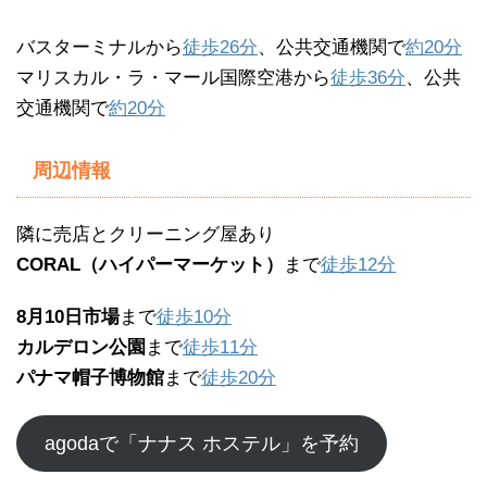
バスターミナルから
徒歩26分
、公共交通機関で
約20分
マリスカル・ラ・マール国際空港から
徒歩36分
、公共
交通機関で
約20分
周辺情報
隣に売店とクリーニング屋あり
CORAL（ハイパーマーケット）
まで
徒歩12分
8月10日市場
まで
徒歩10分
カルデロン公園
まで
徒歩11分
パナマ帽子博物館
まで
徒歩20分
agodaで「ナナス ホステル」を予約