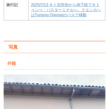
旅行記
2025/7/13 キト旧市街から地下鉄でキト
ゥンべ・バスターミナルへ。クエンカへ
はTurismo Orientalのバスで移動
写真
外観