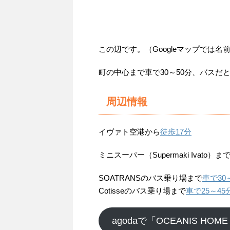
この辺です。（Googleマップでは
町の中心まで車で30～50分、バスだ
周辺情報
イヴァト空港から
徒歩17分
ミニスーパー（Supermaki Ivato）ま
SOATRANSのバス乗り場まで
車で30
Cotisseのバス乗り場まで
車で25～45
agodaで「OCEANIS HOM