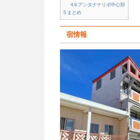
4.6
アンタナナリボ中心部
5
まとめ
宿情報