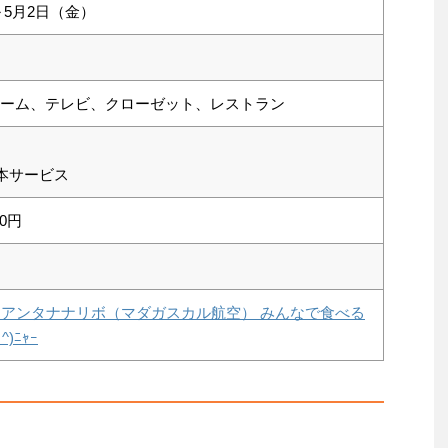
～5月2日（金）
スルーム、テレビ、クローゼット、レストラン
本サービス
00円
ンダバ⇒アンタナナリボ（マダガスカル航空） みんなで食べる
)ﾆｬｰ