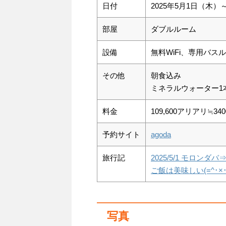
日付
2025年5月1日（木）
部屋
ダブルルーム
設備
無料WiFi、専用バ
その他
朝食込み
ミネラルウォーター1
料金
109,600アリアリ≒34
予約サイト
agoda
旅行記
2025/5/1 モロ
ご飯は美味しい(=^･×･^
写真