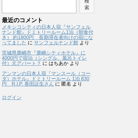
検
索
最近のコメント
メキシコシティの日本人宿『サンフェル
ナンド館』ドミトリールーム1泊（朝食付
き） 約1800円 長期滞在者向けの宿にな
ってました
に
サンフェルナンド館
より
茨城県鹿嶋市『鹿嶋シティホテル』に
4000円で宿泊（シングル、風呂トイレ
付）元アパート？
に
はちあか
より
アンマンの日本人宿『マンスール（コー
ダ）ホテル』ドミトリールーム 1泊 830
円 R.I.P. 香田証生さん
に
匿名
より
ログイン