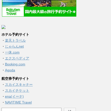
ホテル予約サイト
・
楽天トラベル
・
じゃらんnet
・
一休.com
・
エクスペディア
・
Booking.com
・
Agoda
航空券予約サイト
・
スカイスキャナー
・
スカイチケット
・
ena(イーナ)
・
NAVITIME Travel