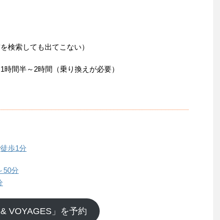
名前を検索しても出てこない）
と1時間半～2時間（乗り換えが必要）
で
徒歩1分
～50分
分
E & VOYAGES」を予約