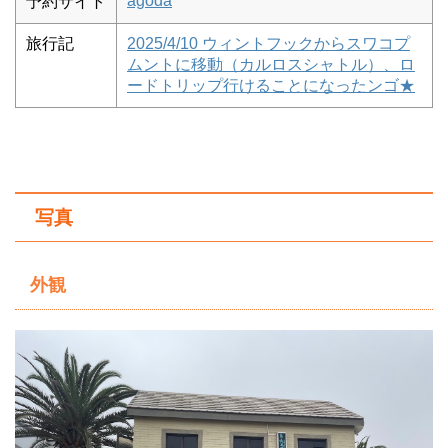
agoda
予約サイト
旅行記
2025/4/10 ウィントフックからスワコプ
ムントに移動（カルロスシャトル）、ロ
ードトリップ行けることになったンゴ★
写真
外観