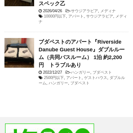
スペック乙
2026/04/26
-
サウジアラビア
,
メディナ
10000円以下
,
アパート
,
サウジアラビア
,
メディ
ナ
ブダペストのアパート『Riverside
Danube Guest House』ダブルルー
ム（共同バスルーム） 1泊 約2,200
円 トラブルあり
2022/12/27
-
ハンガリー
,
ブダペスト
2500円以下
,
アパート
,
ゲストハウス
,
ダブルル
ーム
,
ハンガリー
,
ブダペスト