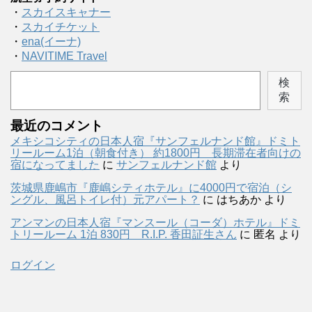
・
スカイスキャナー
・
スカイチケット
・
ena(イーナ)
・
NAVITIME Travel
検
索
最近のコメント
メキシコシティの日本人宿『サンフェルナンド館』ドミト
リールーム1泊（朝食付き） 約1800円 長期滞在者向けの
宿になってました
に
サンフェルナンド館
より
茨城県鹿嶋市『鹿嶋シティホテル』に4000円で宿泊（シ
ングル、風呂トイレ付）元アパート？
に
はちあか
より
アンマンの日本人宿『マンスール（コーダ）ホテル』ドミ
トリールーム 1泊 830円 R.I.P. 香田証生さん
に
匿名
より
ログイン