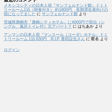
メキシコシティの日本人宿『サンフェルナンド館』ドミト
リールーム1泊（朝食付き） 約1800円 長期滞在者向けの
宿になってました
に
サンフェルナンド館
より
茨城県鹿嶋市『鹿嶋シティホテル』に4000円で宿泊（シ
ングル、風呂トイレ付）元アパート？
に
はちあか
より
アンマンの日本人宿『マンスール（コーダ）ホテル』ドミ
トリールーム 1泊 830円 R.I.P. 香田証生さん
に
匿名
より
ログイン