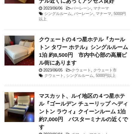
ナル近くにあってアクセス良好
2023/06/06
-
バーレーン
,
マナーマ
シングルルーム
,
バーレーン
,
マナーマ
,
5000円
以上
クウェートの４つ星ホテル『カール
トン タワー ホテル』シングルルーム
1泊 約8,500円 市内中心部の高層ビ
ル街にあります
2023/06/05
-
クウェート
,
クウェート市
クウェート
,
シングルルーム
,
5000円以上
マスカット、ルイ地区の４つ星ホテ
ル『ゴールデン チューリップ ヘディ
ントン ラウィ』クイーンルーム 1泊
約7,000円 バスターミナルの近くで
す