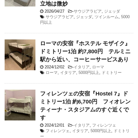
立地は微妙
2026/04/27
-
サウジアラビア
,
ジェッダ
サウジアラビア
,
ジェッダ
,
ツインルーム
,
5000
円以上
ローマの安宿『ホステル モザイク』
ドミトリー1泊 約7,800円 テルミニ
駅から近い、コーヒーサービスあり
2024/12/02
-
イタリア
,
ローマ
ローマ
,
イタリア
,
5000円以上
,
ドミトリー
フィレンツェの安宿『Hostel 7』ド
ミトリー1泊 約6,700円 フィオレン
ティーナ・スタジアムのすぐ近くで
す
2024/12/01
-
イタリア
,
フィレンツェ
フィレンツェ
,
イタリア
,
5000円以上
,
ドミトリ
ー