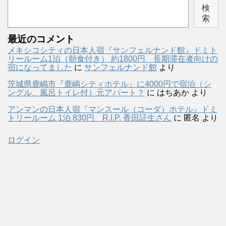
検
索
最近のコメント
メキシコシティの日本人宿『サンフェルナンド館』ドミト
リールーム1泊（朝食付き） 約1800円 長期滞在者向けの
宿になってました
に
サンフェルナンド館
より
茨城県鹿嶋市『鹿嶋シティホテル』に4000円で宿泊（シ
ングル、風呂トイレ付）元アパート？
に
はちあか
より
アンマンの日本人宿『マンスール（コーダ）ホテル』ドミ
トリールーム 1泊 830円 R.I.P. 香田証生さん
に
匿名
より
ログイン