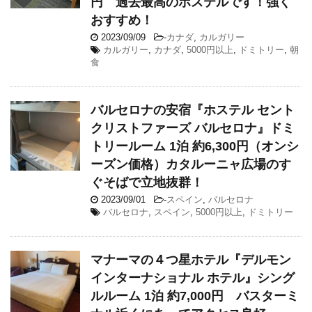
円 過去最高のホステルです！強く
おすすめ！
2023/09/09
-
カナダ
,
カルガリー
カルガリー
,
カナダ
,
5000円以上
,
ドミトリー
,
朝
食
バルセロナの安宿『ホステル セント
クリストファーズ バルセロナ』ドミ
トリールーム 1泊 約6,300円（オンシ
ーズン価格）カタルーニャ広場のす
ぐそばで立地抜群！
2023/09/01
-
スペイン
,
バルセロナ
バルセロナ
,
スペイン
,
5000円以上
,
ドミトリー
マナーマの４つ星ホテル『デルモン
インターナショナル ホテル』シング
ルルーム 1泊 約7,000円 バスターミ