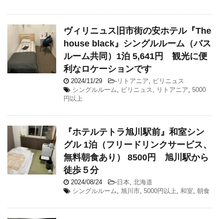
ヴィリニュス旧市街の安ホテル『The
house black』シングルルーム（バス
ルーム共同）1泊 5,641円 観光に便
利なロケーションです
2024/11/29
-
リトアニア
,
ビリニュス
シングルルーム
,
ビリニュス
,
リトアニア
,
5000
円以上
『ホテルテトラ旭川駅前』和室シン
グル 1泊（フリードリンクサービス、
無料朝食あり） 8500円 旭川駅から
徒歩５分
2024/08/24
-
日本
,
北海道
シングルルーム
,
旭川市
,
5000円以上
,
和室
,
朝食