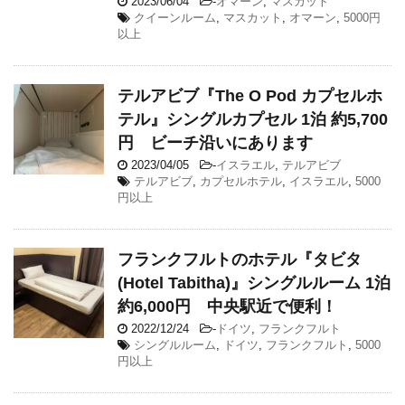
2023/06/04
-
オマーン
,
マスカット
クイーンルーム
,
マスカット
,
オマーン
,
5000円
以上
テルアビブ『The O Pod カプセルホ
テル』シングルカプセル 1泊 約5,700
円 ビーチ沿いにあります
2023/04/05
-
イスラエル
,
テルアビブ
テルアビブ
,
カプセルホテル
,
イスラエル
,
5000
円以上
フランクフルトのホテル『タビタ
(Hotel Tabitha)』シングルルーム 1泊
約6,000円 中央駅近で便利！
2022/12/24
-
ドイツ
,
フランクフルト
シングルルーム
,
ドイツ
,
フランクフルト
,
5000
円以上