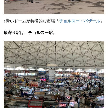
↑青いドームが特徴的な市場「
チョルスー・バザール
」
最寄り駅は、
チョルスー駅
。