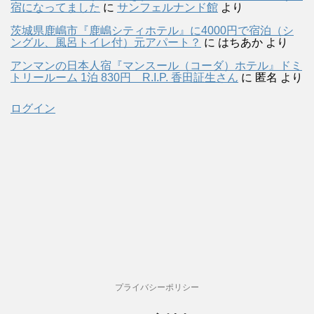
宿になってました
に
サンフェルナンド館
より
茨城県鹿嶋市『鹿嶋シティホテル』に4000円で宿泊（シ
ングル、風呂トイレ付）元アパート？
に
はちあか
より
アンマンの日本人宿『マンスール（コーダ）ホテル』ドミ
トリールーム 1泊 830円 R.I.P. 香田証生さん
に
匿名
より
ログイン
プライバシーポリシー