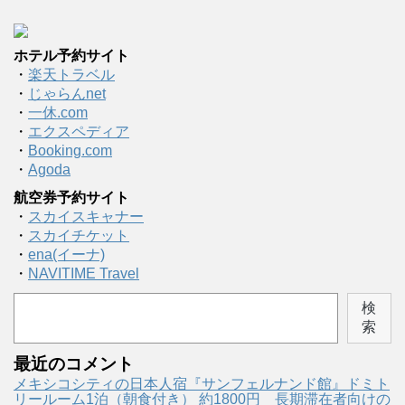
ホテル予約サイト
・
楽天トラベル
・
じゃらんnet
・
一休.com
・
エクスペディア
・
Booking.com
・
Agoda
航空券予約サイト
・
スカイスキャナー
・
スカイチケット
・
ena(イーナ)
・
NAVITIME Travel
検
索
最近のコメント
メキシコシティの日本人宿『サンフェルナンド館』ドミト
リールーム1泊（朝食付き） 約1800円 長期滞在者向けの