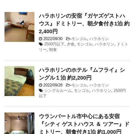
ハラホリンの安宿『ガヤズゲストハ
ウス』ドミトリー、朝夕食付き1泊 約
2,400円
2022/09/30
-
モンゴル
,
ハラホリン
2500円以下
,
夕食
,
モンゴル
,
ハラホリン
,
ドミト
リー
,
朝食
ハラホリンのホテル『ムフライ』シ
ングル１泊 約2,200円
2022/09/28
-
モンゴル
,
ハラホリン
シングルルーム
,
モンゴル
,
ハラホリン
,
2500円
以下
ウランバートル市中心にある安宿
『シティ ゲストハウス ＆ ツアー』ド
ミトリー、朝食付き1泊 約1,000円