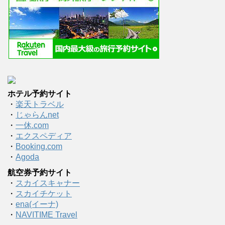
ホテル予約サイト
・
楽天トラベル
・
じゃらんnet
・
一休.com
・
エクスペディア
・
Booking.com
・
Agoda
航空券予約サイト
・
スカイスキャナー
・
スカイチケット
・
ena(イーナ)
・
NAVITIME Travel