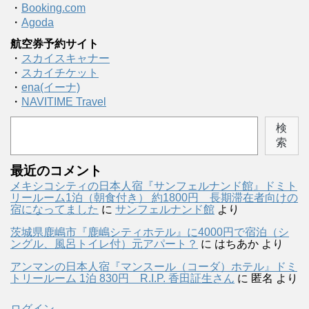
・
Booking.com
・
Agoda
航空券予約サイト
・
スカイスキャナー
・
スカイチケット
・
ena(イーナ)
・
NAVITIME Travel
検
索
最近のコメント
メキシコシティの日本人宿『サンフェルナンド館』ドミト
リールーム1泊（朝食付き） 約1800円 長期滞在者向けの
宿になってました
に
サンフェルナンド館
より
茨城県鹿嶋市『鹿嶋シティホテル』に4000円で宿泊（シ
ングル、風呂トイレ付）元アパート？
に
はちあか
より
アンマンの日本人宿『マンスール（コーダ）ホテル』ドミ
トリールーム 1泊 830円 R.I.P. 香田証生さん
に
匿名
より
ログイン