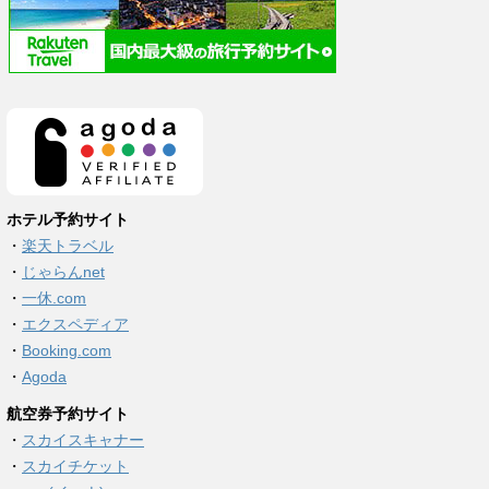
ホテル予約サイト
・
楽天トラベル
・
じゃらんnet
・
一休.com
・
エクスペディア
・
Booking.com
・
Agoda
航空券予約サイト
・
スカイスキャナー
・
スカイチケット