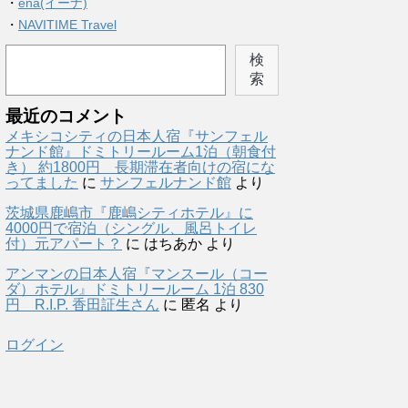
・
ena(イーナ)
・
NAVITIME Travel
検
索
最近のコメント
メキシコシティの日本人宿『サンフェル
ナンド館』ドミトリールーム1泊（朝食付
き） 約1800円 長期滞在者向けの宿にな
ってました
に
サンフェルナンド館
より
茨城県鹿嶋市『鹿嶋シティホテル』に
4000円で宿泊（シングル、風呂トイレ
付）元アパート？
に
はちあか
より
アンマンの日本人宿『マンスール（コー
ダ）ホテル』ドミトリールーム 1泊 830
円 R.I.P. 香田証生さん
に
匿名
より
ログイン