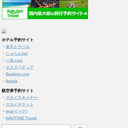
ホテル予約サイト
・
楽天トラベル
・
じゃらんnet
・
一休.com
・
エクスペディア
・
Booking.com
・
Agoda
航空券予約サイト
・
スカイスキャナー
・
スカイチケット
・
ena(イーナ)
・
NAVITIME Travel