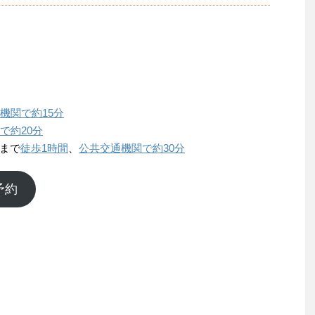
機関で約15分
で約20分
まで
徒歩1時間
、
公共交通機関で約30分
予約