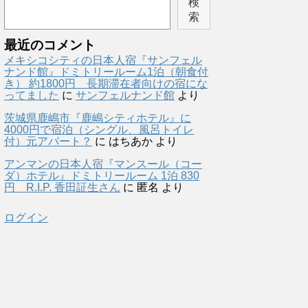
検
索
最近のコメント
メキシコシティの日本人宿『サンフェル
ナンド館』ドミトリールーム1泊（朝食付
き） 約1800円 長期滞在者向けの宿にな
ってました
に
サンフェルナンド館
より
茨城県鹿嶋市『鹿嶋シティホテル』に
4000円で宿泊（シングル、風呂トイレ
付）元アパート？
に
はちあか
より
アンマンの日本人宿『マンスール（コー
ダ）ホテル』ドミトリールーム 1泊 830
円 R.I.P. 香田証生さん
に
匿名
より
ログイン