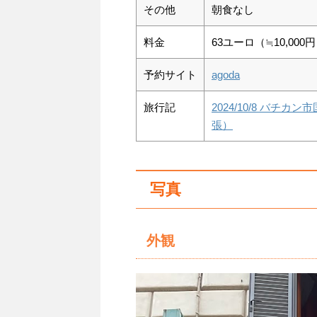
その他
朝食なし
料金
63ユーロ（≒10,00
予約サイト
agoda
旅行記
2024/10/8 バ
張）
写真
外観