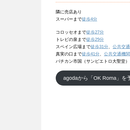
隣に売店あり
スーパーまで
徒歩4分
コロッセオまで
徒歩27分
トレビの泉まで
徒歩29分
スペイン広場まで
徒歩31分
、
公共交通
真実の口まで
徒歩41分
、
公共交通機関
バチカン市国（サンピエトロ大聖堂）
agodaから「OK Roma」を