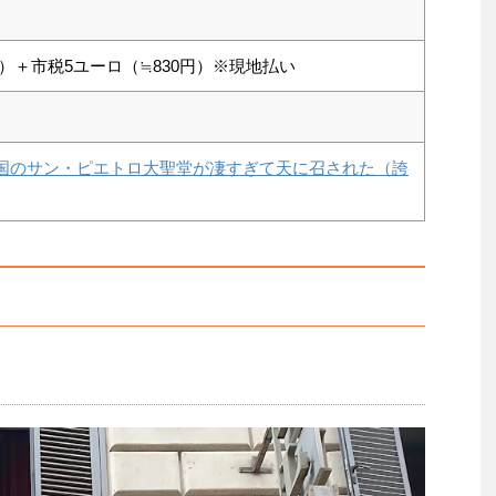
0円）＋市税5ユーロ（≒830円）※現地払い
チカン市国のサン・ピエトロ大聖堂が凄すぎて天に召された（誇