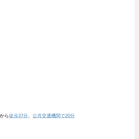
から
徒歩37分
、
公共交通機関で20分