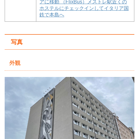
アに移動 （FlixBus）メストレ駅近くの
ホステルにチェックインしてイタリア国
鉄で本島へ
写真
外観