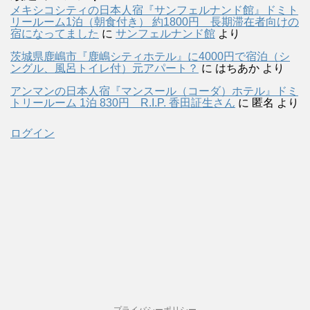
メキシコシティの日本人宿『サンフェルナンド館』ドミト
リールーム1泊（朝食付き） 約1800円 長期滞在者向けの
宿になってました
に
サンフェルナンド館
より
茨城県鹿嶋市『鹿嶋シティホテル』に4000円で宿泊（シ
ングル、風呂トイレ付）元アパート？
に
はちあか
より
アンマンの日本人宿『マンスール（コーダ）ホテル』ドミ
トリールーム 1泊 830円 R.I.P. 香田証生さん
に
匿名
より
ログイン