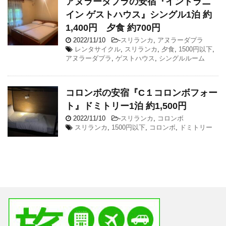
アヌラーダプラの安宿『インドラニ
イン ゲストハウス』シングル1泊 約
1,400円 夕食 約700円
2022/11/10
-
スリランカ
,
アヌラーダプラ
レンタサイクル
,
スリランカ
,
夕食
,
1500円以下
,
アヌラーダプラ
,
ゲストハウス
,
シングルルーム
コロンボの安宿『C１コロンボフォー
ト』ドミトリー1泊 約1,500円
2022/11/10
-
スリランカ
,
コロンボ
スリランカ
,
1500円以下
,
コロンボ
,
ドミトリー