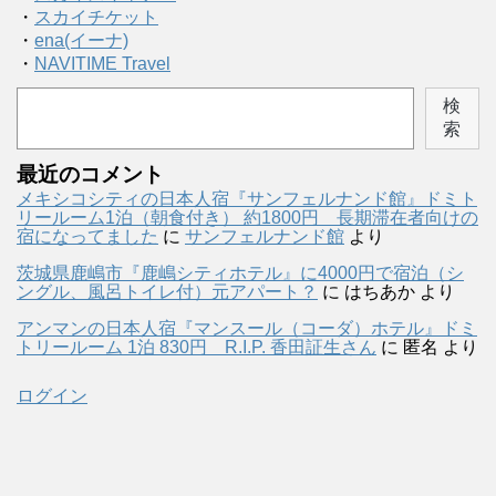
・
スカイチケット
・
ena(イーナ)
・
NAVITIME Travel
検
索
最近のコメント
メキシコシティの日本人宿『サンフェルナンド館』ドミト
リールーム1泊（朝食付き） 約1800円 長期滞在者向けの
宿になってました
に
サンフェルナンド館
より
茨城県鹿嶋市『鹿嶋シティホテル』に4000円で宿泊（シ
ングル、風呂トイレ付）元アパート？
に
はちあか
より
アンマンの日本人宿『マンスール（コーダ）ホテル』ドミ
トリールーム 1泊 830円 R.I.P. 香田証生さん
に
匿名
より
ログイン