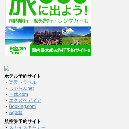
ホテル予約サイト
・
楽天トラベル
・
じゃらんnet
・
一休.com
・
エクスペディア
・
Booking.com
・
Agoda
航空券予約サイト
・
スカイスキャナー