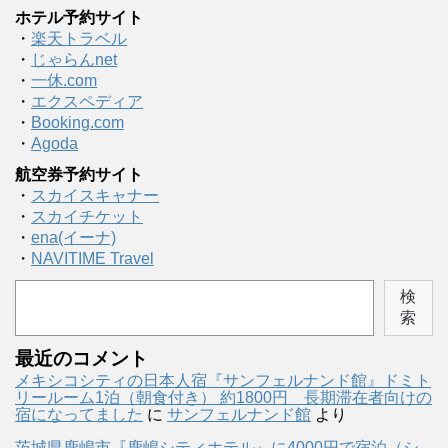
ホテル予約サイト
・
楽天トラベル
・
じゃらんnet
・
一休.com
・
エクスペディア
・
Booking.com
・
Agoda
航空券予約サイト
・
スカイスキャナー
・
スカイチケット
・
ena(イーナ)
・
NAVITIME Travel
検
索
最近のコメント
メキシコシティの日本人宿『サンフェルナンド館』ドミト
リールーム1泊（朝食付き） 約1800円 長期滞在者向けの
宿になってました
に
サンフェルナンド館
より
茨城県鹿嶋市『鹿嶋シティホテル』に4000円で宿泊（シ