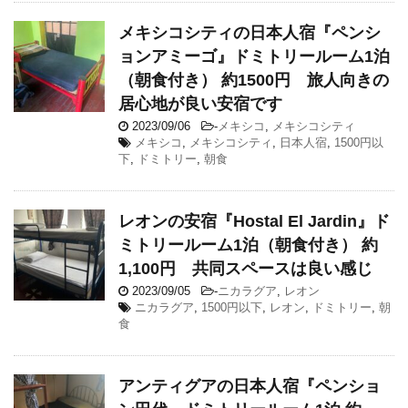
メキシコシティの日本人宿『ペンシ
ョンアミーゴ』ドミトリールーム1泊
（朝食付き） 約1500円 旅人向きの
居心地が良い安宿です
2023/09/06
-
メキシコ
,
メキシコシティ
メキシコ
,
メキシコシティ
,
日本人宿
,
1500円以
下
,
ドミトリー
,
朝食
レオンの安宿『Hostal El Jardin』ド
ミトリールーム1泊（朝食付き） 約
1,100円 共同スペースは良い感じ
2023/09/05
-
ニカラグア
,
レオン
ニカラグア
,
1500円以下
,
レオン
,
ドミトリー
,
朝
食
アンティグアの日本人宿『ペンショ