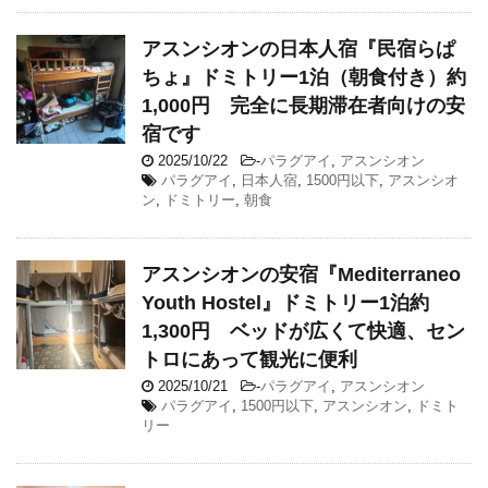
アスンシオンの日本人宿『民宿らぱ
ちょ』ドミトリー1泊（朝食付き）約
1,000円 完全に長期滞在者向けの安
宿です
2025/10/22
-
パラグアイ
,
アスンシオン
パラグアイ
,
日本人宿
,
1500円以下
,
アスンシオ
ン
,
ドミトリー
,
朝食
アスンシオンの安宿『Mediterraneo
Youth Hostel』ドミトリー1泊約
1,300円 ベッドが広くて快適、セン
トロにあって観光に便利
2025/10/21
-
パラグアイ
,
アスンシオン
パラグアイ
,
1500円以下
,
アスンシオン
,
ドミト
リー