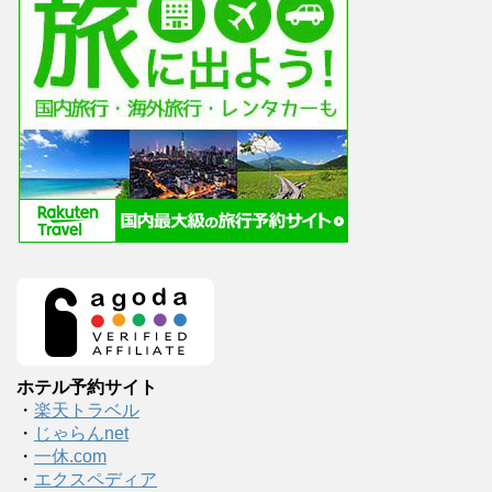
ホテル予約サイト
・
楽天トラベル
・
じゃらんnet
・
一休.com
・
エクスペディア