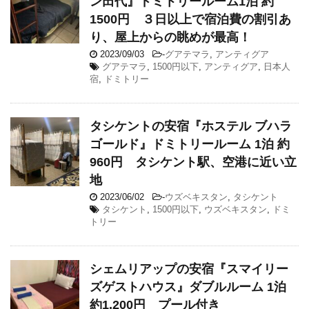
ン田代』ドミトリールーム1泊 約
1500円 ３日以上で宿泊費の割引あ
り、屋上からの眺めが最高！
2023/09/03
-
グアテマラ
,
アンティグア
グアテマラ
,
1500円以下
,
アンティグア
,
日本人
宿
,
ドミトリー
タシケントの安宿『ホステル ブハラ
ゴールド』ドミトリールーム 1泊 約
960円 タシケント駅、空港に近い立
地
2023/06/02
-
ウズベキスタン
,
タシケント
タシケント
,
1500円以下
,
ウズベキスタン
,
ドミ
トリー
シェムリアップの安宿『スマイリー
ズゲストハウス』ダブルルーム 1泊
約1,200円 プール付き