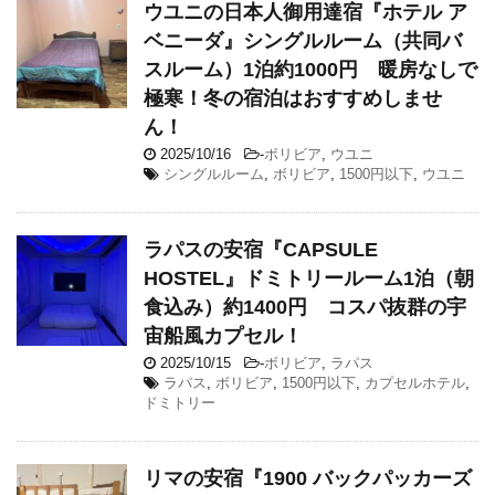
ウユニの日本人御用達宿『ホテル ア
ベニーダ』シングルルーム（共同バ
スルーム）1泊約1000円 暖房なしで
極寒！冬の宿泊はおすすめしませ
ん！
2025/10/16
-
ボリビア
,
ウユニ
シングルルーム
,
ボリビア
,
1500円以下
,
ウユニ
ラパスの安宿『CAPSULE
HOSTEL』ドミトリールーム1泊（朝
食込み）約1400円 コスパ抜群の宇
宙船風カプセル！
2025/10/15
-
ボリビア
,
ラパス
ラパス
,
ボリビア
,
1500円以下
,
カプセルホテル
,
ドミトリー
リマの安宿『1900 バックパッカーズ