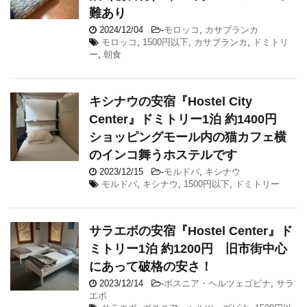
難あり
2024/12/04
-
モロッコ
,
カサブランカ
モロッコ
,
1500円以下
,
カサブランカ
,
ドミトリ
ー
,
朝食
キシナウの安宿『Hostel City
Center』ドミトリー1泊 約1400円
ショッピングモール内の猫カフェ横
のインコ舞うホステルです
2023/12/15
-
モルドバ
,
キシナウ
モルドバ
,
キシナウ
,
1500円以下
,
ドミトリー
サラエボの安宿『Hostel Center』ド
ミトリー1泊 約1200円 旧市街中心
にあって破格の安さ！
2023/12/14
-
ボスニア・ヘルツェゴビナ
,
サラ
エボ