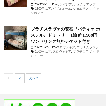
2023/02/14
-
カンボジア
,
シェムリアップ
1500円以下
,
ダブルルーム
,
シェムリアップ
,
カ
ンボジア
ブラチスラヴァの安宿『パティオ ホ
ステル』ドミトリー 1泊 約1,500円
ワンドリンク無料チケット付き
2022/12/27
-
スロヴァキア
,
ブラチスラヴァ
1500円以下
,
スロヴァキア
,
ブラチスラヴァ
,
ド
ミトリー
1
2
次へ »