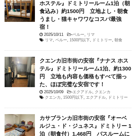
ホステル』ドミトリールーム1泊（朝
食込み）約1500円 立地よし・朝食
うまし・猫キャワワなコスパ最強
宿！
2025/10/11
-
ペルー
,
リマ
リマ
,
ペルー
,
1500円以下
,
ドミトリー
,
朝食
クエンカ旧市街の安宿『ナナス ホス
テル』ドミトリールーム1泊、約1300
円 立地も内容も価格もすべて揃っ
た、ほぼ完璧な安宿です！
2025/10/09
-
エクアドル
,
クエンカ
クエンカ
,
1500円以下
,
エクアドル
,
ドミトリー
カサブランカ旧市街の安宿『オーベ
ルジュ・ド・ジュネス』ドミトリー 1
泊（朝食付）1,468円 バスルームに