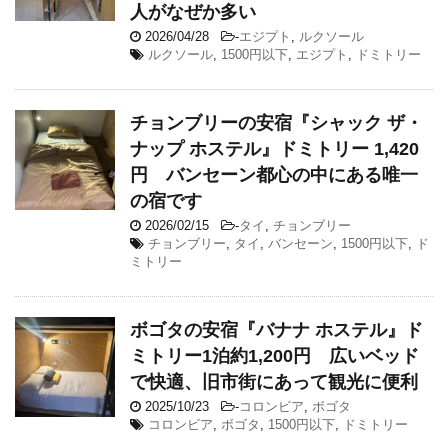
人がなぜか多い
2026/04/28
-
エジプト
,
ルクソール
ルクソール
,
1500円以下
,
エジプト
,
ドミトリー
チョンブリーの安宿『シャック ザ・
ナップ ホステル』ドミトリー 1,420
円 バンセーン都心の中にある唯一
の宿です
2026/02/15
-
タイ
,
チョンブリー
チョンブリー
,
タイ
,
バンセーン
,
1500円以下
,
ド
ミトリー
ボゴタの安宿『バナナ ホステル』ド
ミトリー1泊約1,200円 広いベッド
で快適、旧市街にあって観光に便利
2025/10/23
-
コロンビア
,
ボゴタ
コロンビア
,
ボゴタ
,
1500円以下
,
ドミトリー