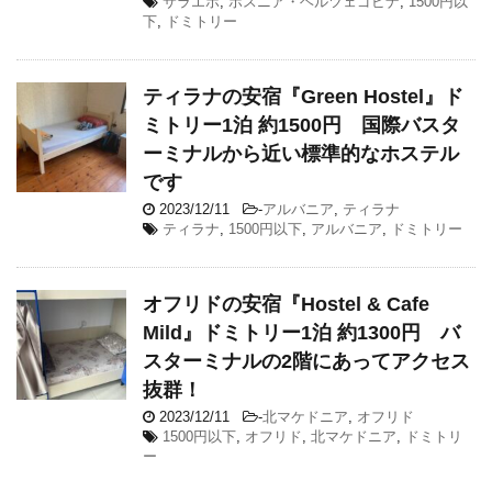
サラエボ
,
ボスニア・ヘルツェゴビナ
,
1500円以
下
,
ドミトリー
ティラナの安宿『Green Hostel』ド
ミトリー1泊 約1500円 国際バスタ
ーミナルから近い標準的なホステル
です
2023/12/11
-
アルバニア
,
ティラナ
ティラナ
,
1500円以下
,
アルバニア
,
ドミトリー
オフリドの安宿『Hostel & Cafe
Mild』ドミトリー1泊 約1300円 バ
スターミナルの2階にあってアクセス
抜群！
2023/12/11
-
北マケドニア
,
オフリド
1500円以下
,
オフリド
,
北マケドニア
,
ドミトリ
ー