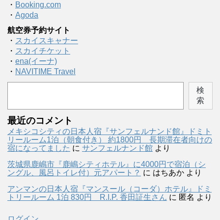
・
Booking.com
・
Agoda
航空券予約サイト
・
スカイスキャナー
・
スカイチケット
・
ena(イーナ)
・
NAVITIME Travel
検
索
最近のコメント
メキシコシティの日本人宿『サンフェルナンド館』ドミト
リールーム1泊（朝食付き） 約1800円 長期滞在者向けの
宿になってました
に
サンフェルナンド館
より
茨城県鹿嶋市『鹿嶋シティホテル』に4000円で宿泊（シ
ングル、風呂トイレ付）元アパート？
に
はちあか
より
アンマンの日本人宿『マンスール（コーダ）ホテル』ドミ
トリールーム 1泊 830円 R.I.P. 香田証生さん
に
匿名
より
ログイン